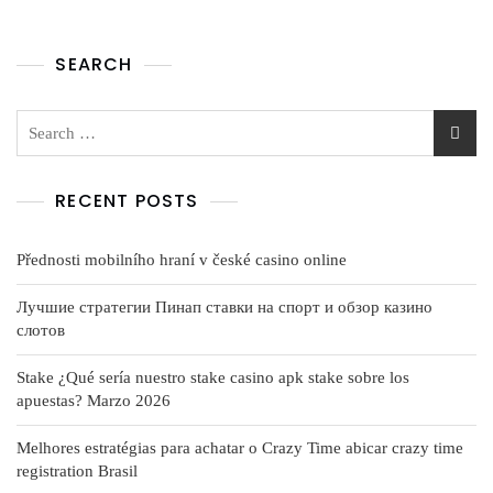
SEARCH
RECENT POSTS
Přednosti mobilního hraní v české casino online
Лучшие стратегии Пинап ставки на спорт и обзор казино
слотов
Stake ¿Qué serí­a nuestro stake casino apk stake sobre los
apuestas? Marzo 2026
Melhores estratégias para achatar o Crazy Time abicar crazy time
registration Brasil