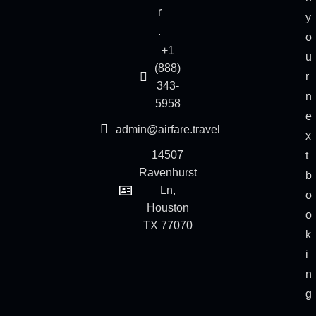
r
y
.
o
+1
u
(888)
r
343-
n
5958
e
admin@airfare.travel
x
14507
t
Ravenhurst
b
Ln,
o
Houston
o
TX 77070
k
i
n
g
.