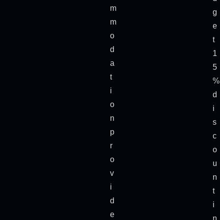
m
g
m
e
o
t
d
1
a
5
t
%
i
d
o
i
n
s
p
c
r
o
o
u
v
n
i
t
d
i
e
n