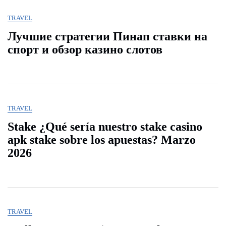
TRAVEL
Лучшие стратегии Пинап ставки на
спорт и обзор казино слотов
TRAVEL
Stake ¿Qué serí­a nuestro stake casino
apk stake sobre los apuestas? Marzo
2026
TRAVEL