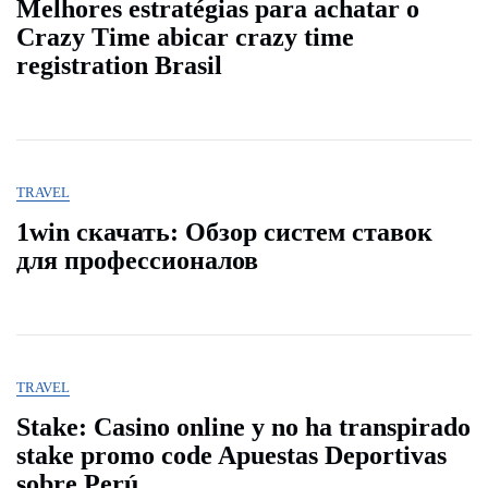
Melhores estratégias para achatar o
Crazy Time abicar crazy time
registration Brasil
TRAVEL
1win скачать: Обзор систем ставок
для профессионалов
TRAVEL
Stake: Casino online y no ha transpirado
stake promo code Apuestas Deportivas
sobre Perú