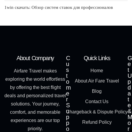
1win скачать: Обзор систем ставок для профессионалов
About Company
C
Quick Links
G
u
e
s
t
Home
Airfare Travel makes
t
U
exploring the world effortless
o
About Air Fare Travel
p
m
d
by offering the best flight
Blog
e
a
deals and personalized travel
r
t
Contact Us
solutions. Your journey,
S
e
u
&
Chargeback & Dispute Policy
comfort, and memorable
p
experiences are our top
p
Refund Policy
o
o
r
priority.