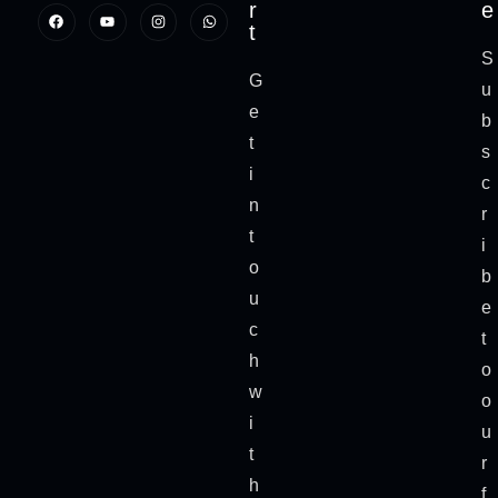
r
e
t
S
G
u
e
b
t
s
i
c
n
r
t
i
o
b
u
e
c
t
h
o
w
o
i
u
t
r
h
f