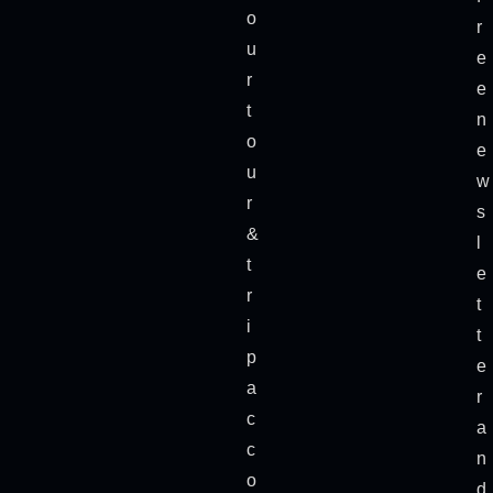
o
r
u
e
r
e
t
n
o
e
u
w
r
s
&
l
t
e
r
t
i
t
p
e
a
r
c
a
c
n
o
d