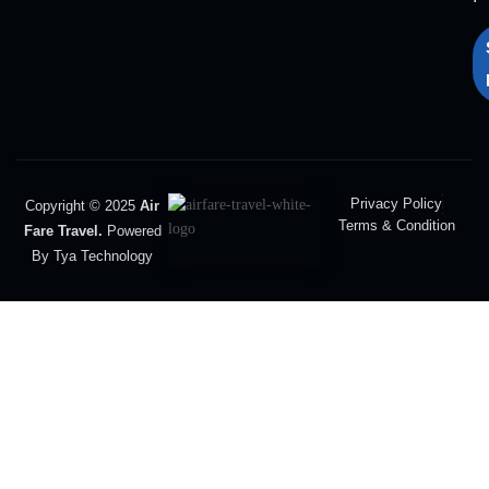
Privacy Policy
Copyright © 2025
Air
Terms & Condition
Fare Travel.
Powered
By Tya Technology